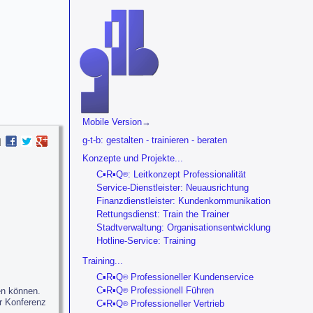
Mobile Version
→
Navigation überspringen
g-t-b: gestalten - trainieren - beraten
Konzepte und Projekte...
C▪R▪Q
: Leitkonzept Professionalität
®
Service-Dienstleister: Neuausrichtung
Finanzdienstleister: Kundenkommunikation
Rettungsdienst: Train the Trainer
Stadtverwaltung: Organisationsentwicklung
Hotline-Service: Training
Training...
C▪R▪Q
Professioneller Kundenservice
®
C▪R▪Q
Professionell Führen
fen können.
®
er Konferenz
C▪R▪Q
Professioneller Vertrieb
®