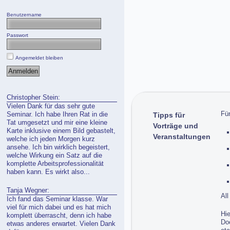
Benutzername
Passwort
Angemeldet bleiben
Christopher Stein:
Vielen Dank für das sehr gute
Fü
Seminar. Ich habe Ihren Rat in die
Tipps für
Tat umgesetzt und mir eine kleine
Vorträge und
Karte inklusive einem Bild gebastelt,
Veranstaltungen
welche ich jeden Morgen kurz
ansehe. Ich bin wirklich begeistert,
welche Wirkung ein Satz auf die
komplette Arbeitsprofessionalität
haben kann. Es wirkt also...
Tanja Wegner:
Al
Ich fand das Seminar klasse. War
viel für mich dabei und es hat mich
Hie
komplett überrascht, denn ich habe
Do
etwas anderes erwartet. Vielen Dank