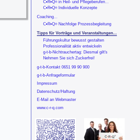
C▪R▪Q
in Heil- und Pflegeberufen...
®
C▪R▪Q
Individuelle Konzepte
®
Coaching...
C▪R▪Q
Nachfolge Prozessbegleitung
®
Tipps für Vorträge und Veranstaltungen...
Führungskultur bewusst gestalten
Professionalität aktiv entwickeln
g-t-b-Nichtrauchertag: Diesmal gilt's
Nehmen Sie sich Zuckerfrei!
g-t-b-Kontakt 0651 99 90 900
g-t-b-Anfrageformular
Impressum
Datenschutz/Haftung
E-Mail an Webmaster
www.c-r-q.com