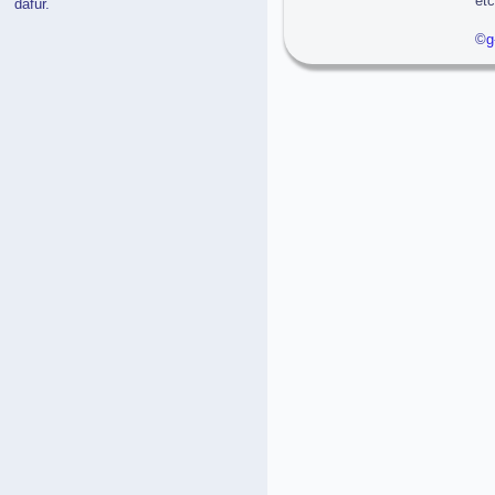
et
dafür.
g