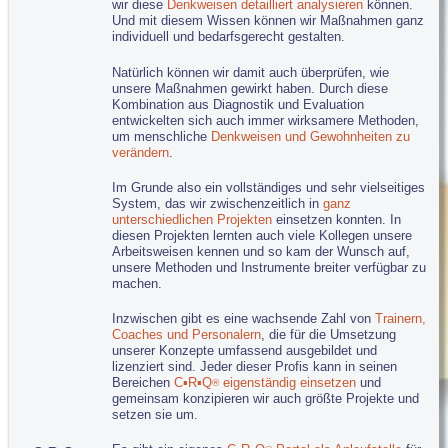
C▪R▪Q
Professionell Führen
wir diese
Denkweisen detailliert analysieren
können.
®
Und mit diesem Wissen können wir Maßnahmen ganz
C▪R▪Q
Professioneller Vertrieb
®
individuell und bedarfsgerecht gestalten.
C▪R▪Q
in Heil- und Pflegeberufen...
®
C▪R▪Q
Individuelle Konzepte
®
Natürlich können wir damit auch überprüfen, wie
unsere Maßnahmen gewirkt haben. Durch diese
Coaching...
Kombination aus Diagnostik und Evaluation
C▪R▪Q
Nachfolge Prozessbegleitung
®
entwickelten sich auch immer wirksamere Methoden,
um menschliche
Denkweisen und Gewohnheiten zu
Tipps für Vorträge und Veranstaltungen...
verändern
.
Führungskultur bewusst gestalten
Professionalität aktiv entwickeln
Im Grunde also ein vollständiges und sehr vielseitiges
g-t-b-Nichtrauchertag: Diesmal gilt's
System, das wir zwischenzeitlich in
ganz
unterschiedlichen Projekten
einsetzen konnten. In
Nehmen Sie sich Zuckerfrei!
diesen Projekten lernten auch viele Kollegen unsere
g-t-b-Kontakt 0651 99 90 900
Arbeitsweisen kennen und so kam der Wunsch auf,
unsere Methoden und Instrumente breiter verfügbar zu
g-t-b-Anfrageformular
machen.
Impressum
Inzwischen gibt es eine wachsende Zahl von
Trainern,
Datenschutz/Haftung
Coaches und Personalern
, die für die Umsetzung
unserer Konzepte umfassend ausgebildet und
E-Mail an Webmaster
lizenziert sind. Jeder dieser Profis kann in seinen
www.c-r-q.com
Bereichen
C▪R▪Q
eigenständig einsetzen
und
®
gemeinsam konzipieren wir auch größte Projekte und
setzen sie um.