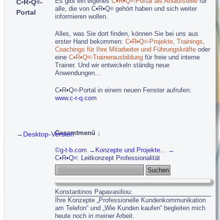
Es gibt ein eigenes
C▪R▪Q
-Portal als Anlaufstelle
für
C▪R▪Q
-
®
®
alle, die von C▪R▪Q
gehört haben und sich weiter
®
Portal
informieren wollen.
Alles, was Sie dort finden, können Sie bei uns aus
erster Hand bekommen:
C▪R▪Q
-Projekte, Trainings,
®
Coachings für Ihre Mitarbeiter und Führungskräfte
oder
eine
C▪R▪Q
-Trainerausbildung
für freie und interne
®
Trainer. Und wir entwickeln ständig neue
Anwendungen...
C▪R▪Q
-Portal in einem neuen Fenster aufrufen:
®
www.c-r-q.com
Gesamtmenü ↓
→
Desktop-Version
Navigation überspringen
g-t-b.com
Konzepte und Projekte...
g-t-b: gestalten - trainieren - beraten
C▪R▪Q
: Leitkonzept Professionalität
®
Konzepte und Projekte...
Suchbegriffe
C▪R▪Q
: Leitkonzept Professionalität
®
Service-Dienstleister: Neuausrichtung
Konstantinos Papavasiliou:
Finanzdienstleister: Kundenkommunikation
Ihre Konzepte „Professionelle Kundenkommunikation
Rettungsdienst: Train the Trainer
am Telefon“ und „Wie Kunden kaufen“ begleiten mich
Stadtverwaltung: Organisationsentwicklung
heute noch in meiner Arbeit.