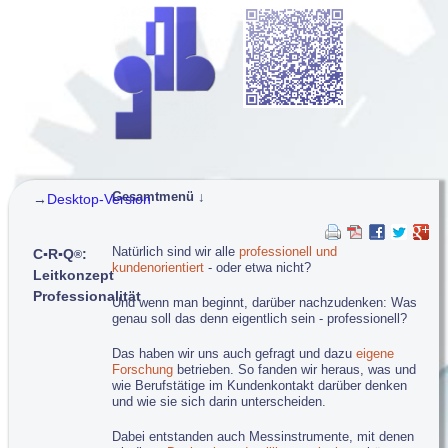
Gesamtmenü ↓
→
Desktop-Version
Navigation überspringen
g-t-b: gestalten - trainieren - beraten
Natürlich sind wir alle
professionell und
C▪R▪Q
:
®
Konzepte und Projekte...
kundenorientiert
- oder etwa nicht?
Leitkonzept
C▪R▪Q
: Leitkonzept Professionalität
®
Professionalität
Und wenn man beginnt, darüber nachzudenken: Was
Service-Dienstleister: Neuausrichtung
genau soll das denn eigentlich sein - professionell?
Finanzdienstleister: Kundenkommunikation
Rettungsdienst: Train the Trainer
Das haben wir uns auch gefragt und dazu
eigene
Stadtverwaltung: Organisationsentwicklung
Forschung
betrieben. So fanden wir heraus, was und
Hotline-Service: Training
wie Berufstätige im Kundenkontakt darüber denken
und wie sie sich darin unterscheiden.
Training...
C▪R▪Q
Professioneller Kundenservice
®
Dabei entstanden auch Messinstrumente, mit denen