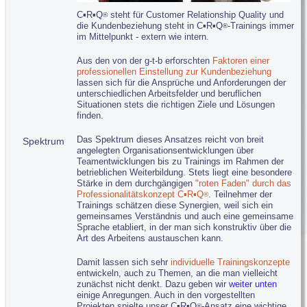
C▪R▪Q
Professionell Führen
®
C▪R▪Q
steht für Customer Relationship Quality und
C▪R▪Q
Professioneller Vertrieb
®
®
die Kundenbeziehung steht in C▪R▪Q
-Trainings immer
®
C▪R▪Q
in Heil- und Pflegeberufen...
®
im Mittelpunkt - extern wie intern.
C▪R▪Q
Individuelle Konzepte
®
Aus den von der g-t-b erforschten
Faktoren einer
Coaching...
professionellen Einstellung zur Kundenbeziehung
C▪R▪Q
Nachfolge Prozessbegleitung
®
lassen sich für die Ansprüche und Anforderungen der
unterschiedlichen Arbeitsfelder und beruflichen
Tipps für Vorträge und Veranstaltungen...
Situationen stets die richtigen Ziele und Lösungen
Führungskultur bewusst gestalten
finden.
Professionalität aktiv entwickeln
g-t-b-Nichtrauchertag: Diesmal gilt's
Das Spektrum dieses Ansatzes reicht von breit
Spektrum
angelegten Organisationsentwicklungen über
Nehmen Sie sich Zuckerfrei!
Teamentwicklungen bis zu Trainings im Rahmen der
g-t-b-Kontakt 0651 99 90 900
betrieblichen Weiterbildung. Stets liegt eine besondere
Stärke in dem durchgängigen
"roten Faden" durch das
g-t-b-Anfrageformular
Professionalitätskonzept C▪R▪Q
. Teilnehmer der
®
Trainings schätzen diese Synergien, weil sich ein
Impressum
gemeinsames Verständnis und auch eine gemeinsame
Datenschutz/Haftung
Sprache etabliert, in der man sich konstruktiv über die
Art des Arbeitens austauschen kann.
E-Mail an Webmaster
www.c-r-q.com
Damit lassen sich sehr
individuelle Trainingskonzepte
entwickeln, auch zu Themen, an die man vielleicht
zunächst nicht denkt. Dazu geben wir
weiter unten
einige Anregungen. Auch in den vorgestellten
Projekten spielte unser C▪R▪Q
-Ansatz eine wichtige
®