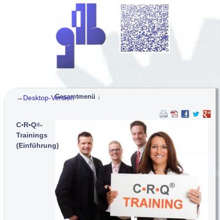
Gesamtmenü ↓
→
Desktop-Version
Navigation überspringen
g-t-b: gestalten - trainieren - beraten
C▪R▪Q
-
®
Konzepte und Projekte...
Trainings
C▪R▪Q
: Leitkonzept Professionalität
®
(Einführung)
Service-Dienstleister: Neuausrichtung
Finanzdienstleister: Kundenkommunikation
Rettungsdienst: Train the Trainer
Stadtverwaltung: Organisationsentwicklung
Hotline-Service: Training
Training...
C▪R▪Q
Professioneller Kundenservice
®