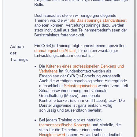
Rolle.
Doch zunächst stellen wir einige grundlegende
Themen vor, die wir
als Basistrainings standardisiert
anbieten können. Vertiefungstrainings dazu werden
stets individuell aus den Teilnehmerbedürfnissen der
Basistrainings fortentwickelt.
Ein C▪R▪Q
-Training folgt zumeist einem speziellen
Aufbau
®
dramaturgischen Ablauf
, für den ein zweitägiger
der
Entwicklungszeitraum optimal ist:
Trainings
Die
Kriterien eines professionellen Denkens und
Verhaltens
im Kundenkontakt werden als
Ergebnisse der C▪R▪Q
-Forschung vorgestellt.
®
Auch die wichtigen psychologischen Hintergründe
menschlicher
Selbstorganisation
werden vermittelt:
Situationswahrnehmung, motivationale
Grundhaltung (Motive), emotionale
Kontrollierbarkeit (sich im Griff haben), usw.. Die
Darstellungsweise ist ganz einfach, völlig
schlüssig und tausendfach bewährt.
Bei jedem Training gibt es natürlich
themenspezifische Konzepte
und Modelle, die
stets für die Teilnehmer einen hohen
Neuigkeitswert
haben. Es wird schnell deutlich,