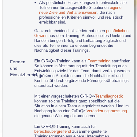
Als persönliche Entwicklungsziele entwickeln alle
Teilnehmer für ausgewählte Situationen
eigene
neue Ziele und Verhaltensweisen
, die nach
professionellen Kriterien sinnvoll und realistisch
erreichbar sind.
Ganz entscheidend ist: Jede/r hat einen
persönlichen
Gewinn
aus dem Training. Professionelles Denken und
Handeln bringen Erfolg und Entlastung zugleich und
dies als Teilnehmer zu erleben begründet die
Nachhaltigkeit dieser Trainings.
Ein C▪R▪Q
-Training kann als
Teamtraining
stattfinden.
Formen
®
So können in Abstimmung mit der Teamleitung auch
und
Entwicklungsziele für das Team damit verfolgt werden.
Einsatzbereiche
In größeren Projekten kann die Nachhaltigkeit und
Kontinuität durch ergänzende Führungskräftetrainings
unterstützt werden.
Mit einer vorgeschalteten C▪R▪Q
-
Teamdiagnostik
®
können solche Trainings ganz spezifisch auf die
Situation in einem Team ausgerichtet werden. Und im
Nachgang kann eine C▪R▪Q
-
Veränderungsmessung
®
die genaue Wirkung dokumentieren.
Ein C▪R▪Q
-Training kann auch für
®
bereichsübergreifend
zusammengestellte
Trainingsgruppen aus einem Unternehmen