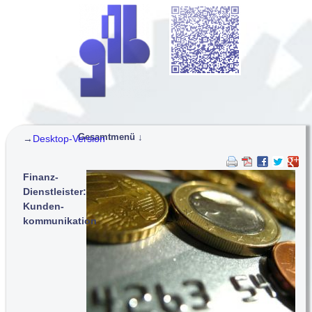
Gesamtmenü ↓
→
Desktop-Version
Navigation überspringen
g-t-b: gestalten - trainieren - beraten
Finanz-
Konzepte und Projekte...
Dienstleister:
C▪R▪Q
: Leitkonzept Professionalität
®
Kunden-
Service-Dienstleister: Neuausrichtung
kommunikation
Finanzdienstleister: Kundenkommunikation
Rettungsdienst: Train the Trainer
Stadtverwaltung: Organisationsentwicklung
Hotline-Service: Training
Training...
C▪R▪Q
Professioneller Kundenservice
®