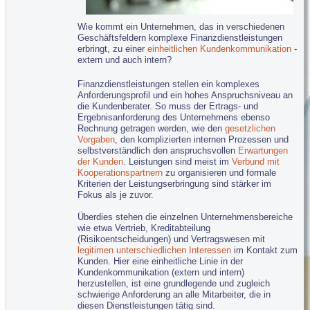
C▪R▪Q
Professionell Führen
®
C▪R▪Q
Professioneller Vertrieb
®
Wie kommt ein Unternehmen, das in verschiedenen
C▪R▪Q
in Heil- und Pflegeberufen...
®
Geschäftsfeldern komplexe Finanzdienstleistungen
C▪R▪Q
Individuelle Konzepte
®
erbringt, zu einer
einheitlichen Kundenkommunikation
-
extern und auch intern?
Coaching...
C▪R▪Q
Nachfolge Prozessbegleitung
®
Finanzdienstleistungen stellen ein komplexes
Anforderungsprofil und ein hohes Anspruchsniveau an
Tipps für Vorträge und Veranstaltungen...
die Kundenberater. So muss der Ertrags- und
Führungskultur bewusst gestalten
Ergebnisanforderung des Unternehmens ebenso
Professionalität aktiv entwickeln
Rechnung getragen werden, wie den
gesetzlichen
Vorgaben
, den komplizierten internen Prozessen und
g-t-b-Nichtrauchertag: Diesmal gilt's
selbstverständlich den anspruchsvollen
Erwartungen
Nehmen Sie sich Zuckerfrei!
der Kunden
. Leistungen sind meist im
Verbund mit
Kooperationspartnern
zu organisieren und formale
g-t-b-Kontakt 0651 99 90 900
Kriterien der Leistungserbringung sind stärker im
g-t-b-Anfrageformular
Fokus als je zuvor.
Impressum
Überdies stehen die einzelnen Unternehmensbereiche
Datenschutz/Haftung
wie etwa Vertrieb, Kreditabteilung
(Risikoentscheidungen) und Vertragswesen mit
E-Mail an Webmaster
legitimen unterschiedlichen Interessen
im Kontakt zum
Kunden. Hier eine einheitliche Linie in der
www.c-r-q.com
Kundenkommunikation (extern und intern)
herzustellen, ist eine grundlegende und zugleich
schwierige Anforderung an alle Mitarbeiter, die in
diesen Dienstleistungen tätig sind.