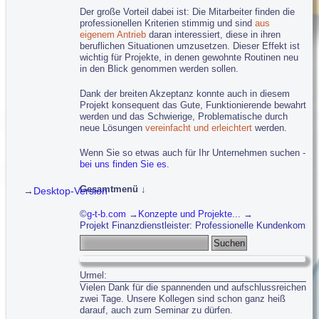
Der große Vorteil dabei ist: Die Mitarbeiter finden die
professionellen Kriterien stimmig und sind
aus
eigenem Antrieb
daran interessiert, diese in ihren
beruflichen Situationen umzusetzen. Dieser Effekt ist
wichtig für Projekte, in denen gewohnte Routinen neu
in den Blick genommen werden sollen.
Dank der breiten Akzeptanz konnte auch in diesem
Projekt konsequent das Gute, Funktionierende bewahrt
werden und das Schwierige, Problematische durch
neue Lösungen
vereinfacht und erleichtert
werden.
Wenn Sie so etwas auch für Ihr Unternehmen suchen -
bei uns finden Sie es
.
Gesamtmenü ↓
→
Desktop-Version
Navigation überspringen
g-t-b.com
Konzepte und Projekte...
g-t-b: gestalten - trainieren - beraten
Projekt Finanzdienstleister: Professionelle Kundenkommu
Konzepte und Projekte...
Suchbegriffe
C▪R▪Q
: Leitkonzept Professionalität
®
Service-Dienstleister: Neuausrichtung
Urmel:
Finanzdienstleister: Kundenkommunikation
Vielen Dank für die spannenden und aufschlussreichen
Rettungsdienst: Train the Trainer
zwei Tage. Unsere Kollegen sind schon ganz heiß
Stadtverwaltung: Organisationsentwicklung
darauf, auch zum Seminar zu dürfen.