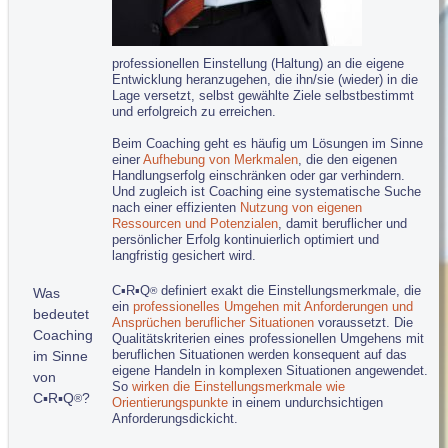
C▪R▪Q
Professionell Führen
®
C▪R▪Q
Professioneller Vertrieb
®
C▪R▪Q
in Heil- und Pflegeberufen...
®
C▪R▪Q
Individuelle Konzepte
®
professionellen Einstellung (Haltung) an die eigene
Entwicklung heranzugehen, die ihn/sie (wieder) in die
Coaching...
Lage versetzt, selbst gewählte Ziele selbstbestimmt
und erfolgreich zu erreichen.
C▪R▪Q
Nachfolge Prozessbegleitung
®
Tipps für Vorträge und Veranstaltungen...
Beim Coaching geht es häufig um Lösungen im Sinne
einer
Aufhebung von Merkmalen
, die den eigenen
Führungskultur bewusst gestalten
Handlungserfolg einschränken oder gar verhindern.
Professionalität aktiv entwickeln
Und zugleich ist Coaching eine systematische Suche
g-t-b-Nichtrauchertag: Diesmal gilt's
nach einer effizienten
Nutzung von eigenen
Nehmen Sie sich Zuckerfrei!
Ressourcen und Potenzialen
, damit beruflicher und
persönlicher Erfolg kontinuierlich optimiert und
g-t-b-Kontakt 0651 99 90 900
langfristig gesichert wird.
g-t-b-Anfrageformular
C▪R▪Q
definiert exakt die Einstellungsmerkmale, die
Was
®
Impressum
ein
professionelles Umgehen mit Anforderungen und
bedeutet
Ansprüchen beruflicher Situationen
voraussetzt. Die
Datenschutz/Haftung
Coaching
Qualitätskriterien eines professionellen Umgehens mit
E-Mail an Webmaster
beruflichen Situationen werden konsequent auf das
im Sinne
eigene Handeln in komplexen Situationen angewendet.
von
www.c-r-q.com
So
wirken die Einstellungsmerkmale wie
C▪R▪Q
?
®
Orientierungspunkte
in einem undurchsichtigen
Anforderungsdickicht.