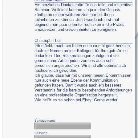
Service-Dienstleister: Neuausrichtung
Ziele, Anforderungen, Aufgaben, Inhalte
Ein herzliches Dankeschön für das tolle und inspirative
Finanzdienstleister: Kundenkommunikation
Seminar. Vielleicht komme ich ja in den Genuss
Engagement, Verantwortung, Motive, Interessen,
Rettungsdienst: Train the Trainer
künftig an einem weiteren Seminar bei Ihnen
Ansprüche
Stadtverwaltung: Organisationsentwicklung
teilnehmen zu können. Jetzt werde ich erst mal
Hotline-Service: Training
beginnen, ein paar erlernte Techniken in die Praxis
kommunikative Stile innerhalb des Teams
umzusetzen und Gewohnheiten zu korrigieren.
Training...
Führungskonzeption (Wie wird das Team geführt)
C▪R▪Q
Professioneller Kundenservice
Christoph Thull:
®
Strukturen und Prozesse des Teams
Ich möchte mich bei Ihnen noch einmal ganz herzlich,
C▪R▪Q
Professionell Führen
®
auch im Namen meiner Kollegen, für Ihre gute Arbeit
C▪R▪Q
Professioneller Vertrieb
®
Teamgrenzen (Abgrenzung zum und Integration ins
bedanken. Den Rückmeldungen zufolge hat die
C▪R▪Q
in Heil- und Pflegeberufen...
®
Unternehmen)
gemeinsame Arbeit jeden von uns auch sehr
C▪R▪Q
Individuelle Konzepte
®
persönlich angesprochen. Wir sind alle optimistisch
nachdenklich geworden.
Coaching...
Ich glaube, dass wir mit unseren neuen Erkenntnissen
C▪R▪Q
Nachfolge Prozessbegleitung
®
nun auch eine neue Ebene der Kommunikation
gefunden haben. Damit wurde auch ein besseres
Tipps für Vorträge und Veranstaltungen...
Verständnis für die bereits bestehenden Anforderungen
an eine professionelle Organisation hergestellt.
Führungskultur bewusst gestalten
Wie heißt es so schön bei Ebay: Gerne wieder!
Professionalität aktiv entwickeln
g-t-b-Nichtrauchertag: Diesmal gilt's
Nehmen Sie sich Zuckerfrei!
Benutzername
g-t-b-Kontakt 0651 99 90 900
g-t-b-Anfrageformular
Passwort